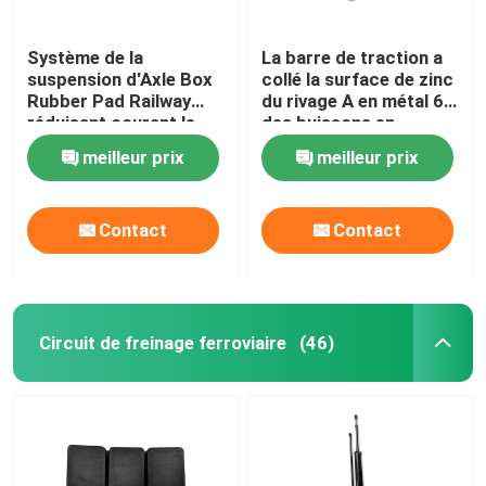
Système de la
La barre de traction a
suspension d'Axle Box
collé la surface de zinc
Rubber Pad Railway
du rivage A en métal 65
réduisant courant le
des buissons en
frottement
caoutchouc NR
meilleur prix
meilleur prix
Contact
Contact
Circuit de freinage ferroviaire
(46)