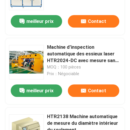
visite de l'usine
meilleur prix
Contact
Contrôle de la qualité
Machine d'inspection
Nous contacter
automatique des essieux laser
HTR2024-DC avec mesure sans
contact de haute précision et
MOQ：100 pièces
Nouvelles
calibrage automatique
Prix：Négociable
Les affaires
meilleur prix
Contact
Demandez un devis
HTR2138 Machine automatique
de mesure du diamètre intérieur
Pièces de moulage ferroviaires
du roulement