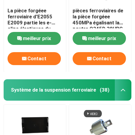
La pièce forgéee
pièces ferroviaires de
ferroviaire d'E2055
la pièce forgéee
E2009 partie les e-
450MPa égalisant la
clips élastiques du
poutre Q345D 39HRC-
chemin de fer 60Si2Mn
48HRC
meilleur prix
meilleur prix
attachant le système
Contact
Contact
Système de la suspension ferroviaire
(38)