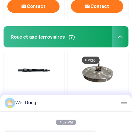
Contact
Contact
Roue et axe ferroviaires
(7)
Roue ferroviaire
Actions ferroviaires de
d'EA1N EA4T et axe
moulage de roue et
Wei Dong
standard de roue de
d'Axle Superior
train de finition d'AAR
Hardness For Rolling
7:57 PM
meilleur prix
meilleur prix