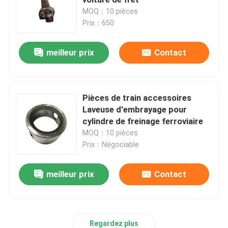
MOQ：10 pièces
Prix：650
Pièces de forge ferroviaires
meilleur prix
Contact
Système de la suspension ferroviaire
Circuit de freinage ferroviaire
Pièces de train accessoires
Laveuse d'embrayage pour
cylindre de freinage ferroviaire
Intérieurs ferroviaires de chariot
MOQ：10 pièces
Prix：Négociable
Roue et axe ferroviaires
meilleur prix
Contact
Coupleur de train
Passerelle de train
Regardez plus