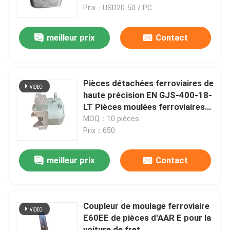
Prix：USD20-50 / PC
visite de l'usine
meilleur prix
Contact
Contrôle de la qualité
Pièces détachées ferroviaires de
Nous contacter
haute précision EN GJS-400-18-
LT Pièces moulées ferroviaires
en fer ductile à basse
MOQ：10 pièces
Nouvelles
température
Prix：650
Les affaires
meilleur prix
Contact
Demandez un devis
Coupleur de moulage ferroviaire
E60EE de pièces d'AAR E pour la
Pièces de moulage ferroviaires
voiture de fret