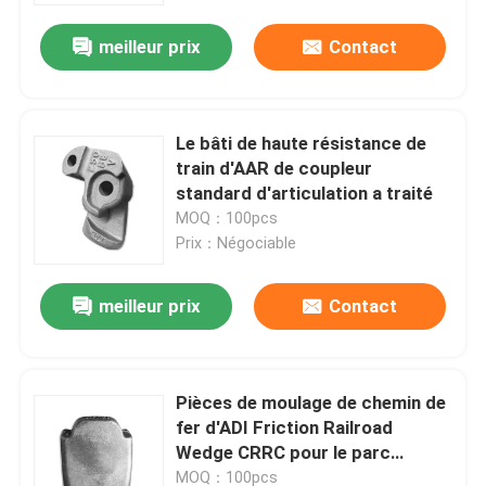
meilleur prix
Contact
Le bâti de haute résistance de
train d'AAR de coupleur
standard d'articulation a traité
MOQ：100pcs
Prix：Négociable
meilleur prix
Contact
À la maison
Pièces de moulage de chemin de
Produits
fer d'ADI Friction Railroad
Wedge CRRC pour le parc
ferroviaire ferroviaire
À propos de nous
MOQ：100pcs