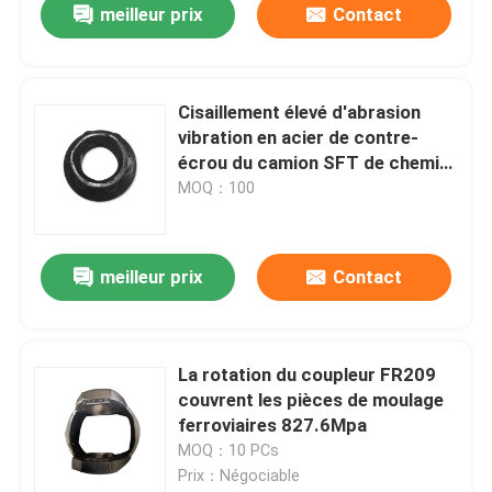
meilleur prix
Contact
Cisaillement élevé d'abrasion
vibration en acier de contre-
écrou du camion SFT de chemin
de fer d'anti résistant
MOQ：100
meilleur prix
Contact
La rotation du coupleur FR209
couvrent les pièces de moulage
ferroviaires 827.6Mpa
MOQ：10 PCs
Prix：Négociable