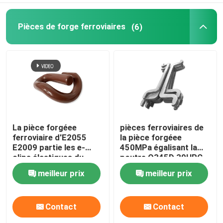
Pièces de forge ferroviaires
(6)
La pièce forgéee
pièces ferroviaires de
ferroviaire d'E2055
la pièce forgéee
E2009 partie les e-
450MPa égalisant la
clips élastiques du
poutre Q345D 39HRC-
chemin de fer 60Si2Mn
48HRC
meilleur prix
meilleur prix
attachant le système
Contact
Contact