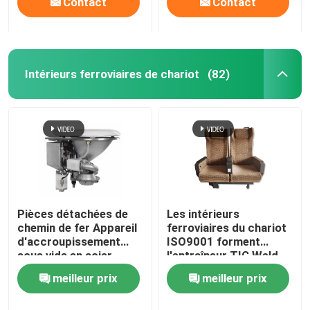
Contact
Contact
Intérieurs ferroviaires de chariot
(82)
Pièces détachées de
Les intérieurs
chemin de fer Appareil
ferroviaires du chariot
d'accroupissement
ISO9001 forment
sous vide en acier
l'entraîneur TIG Weld
inoxydable pour
de Seat
meilleur prix
meilleur prix
système de toilettes de
train