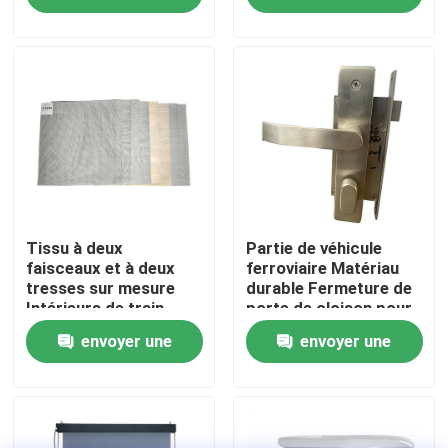
demande
demande
visite de l'usine
Contrôle de la qualité
Nous contacter
Nouvelles
Tissu à deux
Partie de véhicule
faisceaux et à deux
ferroviaire Matériau
tresses sur mesure
durable Fermeture de
Intérieurs de train
porte de cloison pour
Les affaires
Tissu de fenêtre
métro Train à grande
envoyer une
envoyer une
vitesse
Le blog
demande
demande
Demandez un devis