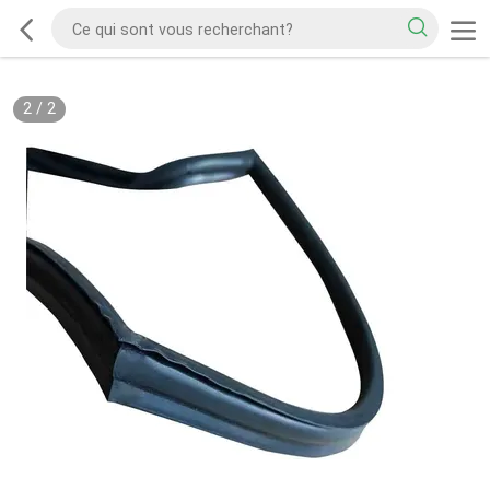
2
/
2