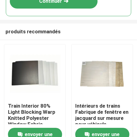
Continuer
produits recommandés
À la maison
Train Interior 80%
Intérieurs de trains
Light Blocking Warp
Fabrique de fenêtre en
Produits
Knitted Polyester
jacquard sur mesure
Window Fabric
pour véhicule
automobile
envoyer une
envoyer une
À propos de nous