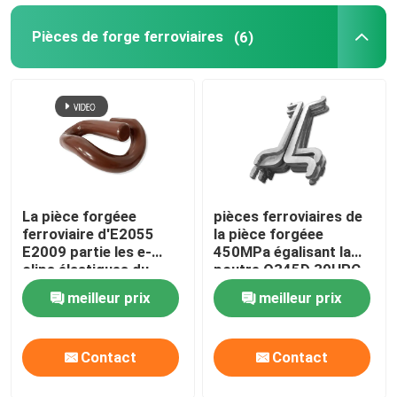
Pièces de forge ferroviaires
(6)
La pièce forgéee
pièces ferroviaires de
ferroviaire d'E2055
la pièce forgéee
E2009 partie les e-
450MPa égalisant la
clips élastiques du
poutre Q345D 39HRC-
chemin de fer 60Si2Mn
48HRC
meilleur prix
meilleur prix
attachant le système
Contact
Contact