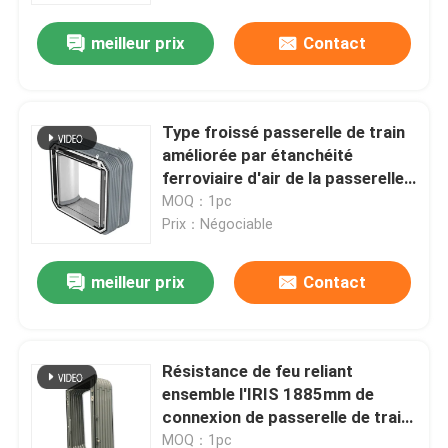
meilleur prix
Contact
Type froissé passerelle de train
améliorée par étanchéité
ferroviaire d'air de la passerelle
EN15085-2
MOQ：1pc
Prix：Négociable
meilleur prix
Contact
À la maison
Résistance de feu reliant
Produits
ensemble l'IRIS 1885mm de
connexion de passerelle de train
par la taille
À propos de nous
MOQ：1pc