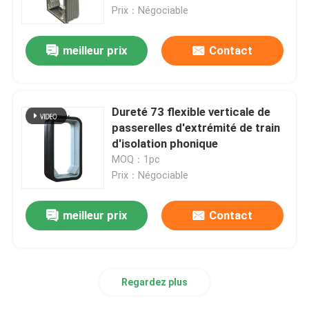
Prix：Négociable
visite de l'usine
meilleur prix
Contact
Contrôle de la qualité
Dureté 73 flexible verticale de
Nous contacter
passerelles d'extrémité de train
d'isolation phonique
MOQ：1pc
Nouvelles
Prix：Négociable
Les affaires
meilleur prix
Contact
Demandez un devis
Regardez plus
Pièces de moulage ferroviaires