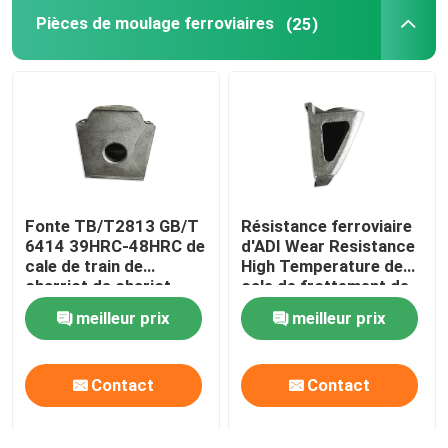
Pièces de moulage ferroviaires
(25)
Système ferroviaire de traction
Pièces de rechange locomotives
Équipement relatif ferroviaire
Fonte TB/T2813 GB/T
Résistance ferroviaire
Valve de freinage ferroviaire
6414 39HRC-48HRC de
d'ADI Wear Resistance
cale de train de
High Temperature de
charriot de chariot
cale de frottement de
Parties de voie ferrée
charriot de fonte
meilleur prix
meilleur prix
Contact
Contact