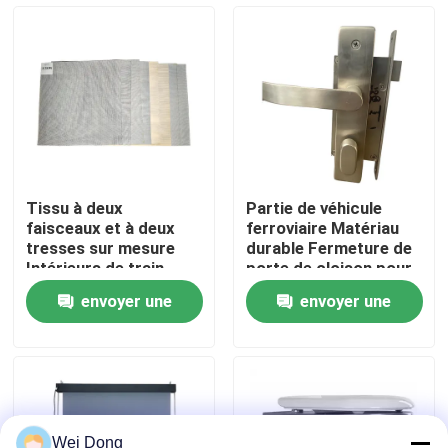
visite de l'usine
Contrôle de la qualité
Nous contacter
Tissu à deux
Partie de véhicule
faisceaux et à deux
ferroviaire Matériau
Nouvelles
tresses sur mesure
durable Fermeture de
Intérieurs de train
porte de cloison pour
Tissu de fenêtre
métro Train à grande
envoyer une
envoyer une
vitesse
Les affaires
demande
demande
Le blog
Demandez un devis
Wei Dong