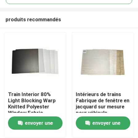
produits recommandés
Train Interior 80%
Intérieurs de trains
À la maison
Light Blocking Warp
Fabrique de fenêtre en
Knitted Polyester
jacquard sur mesure
Window Fabric
pour véhicule
Produits
automobile
envoyer une
envoyer une
demande
demande
À propos de nous