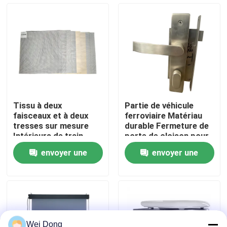
visite de l'usine
Contrôle de la qualité
Nous contacter
Tissu à deux
Partie de véhicule
faisceaux et à deux
ferroviaire Matériau
Nouvelles
tresses sur mesure
durable Fermeture de
Intérieurs de train
porte de cloison pour
Tissu de fenêtre
métro Train à grande
envoyer une
envoyer une
vitesse
Les affaires
demande
demande
Le blog
Demandez un devis
Wei Dong