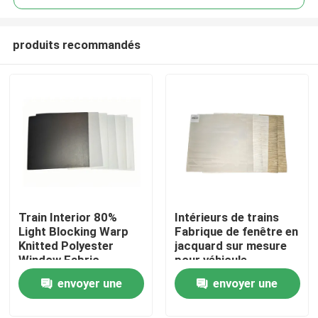
produits recommandés
Train Interior 80%
Intérieurs de trains
À la maison
Light Blocking Warp
Fabrique de fenêtre en
Knitted Polyester
jacquard sur mesure
Window Fabric
pour véhicule
Produits
automobile
envoyer une
envoyer une
demande
demande
À propos de nous