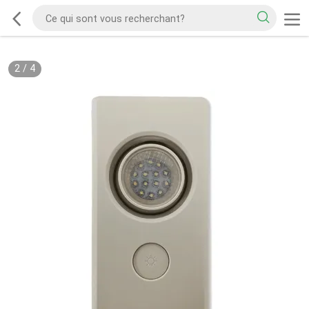
2
/
4