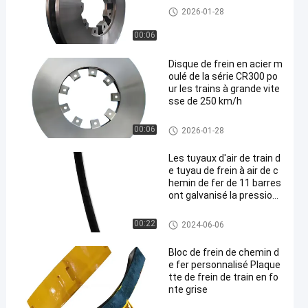
Circuit de freinage ferroviaire
2026-01-28
00:06
Disque de frein en acier m
oulé de la série CR300 po
ur les trains à grande vite
sse de 250 km/h
Circuit de freinage ferroviaire
00:06
2026-01-28
Les tuyaux d'air de train d
e tuyau de frein à air de c
hemin de fer de 11 barres
ont galvanisé la pression
éclatée
Circuit de freinage ferroviaire
00:22
2024-06-06
Bloc de frein de chemin d
e fer personnalisé Plaque
tte de frein de train en fo
nte grise