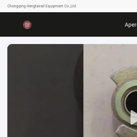
Chongqing Hengtairail Equipment Co.,Ltd.
Aper