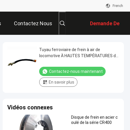
French
s
Contactez Nous
Demande De
Soumission
Tuyau ferroviaire de frein à air de
locomotive À HAUTES TEMPÉRATURES de
RÉACTEUR couplant la fonte 1Mpa
nodulaire
Contactez-nous maintenant
En savoir plus
Vidéos connexes
Disque de frein en acier c
oulé de la série CR400