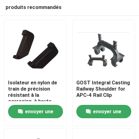
produits recommandés
Isolateur en nylon de
GOST Integral Casting
train de précision
Railway Shoulder for
résistant à la
APC-4 Rail Clip
À la maison
corrosion, à haute
résistance mécanique,
envoyer une
envoyer une
pour voies ferrées
Produits
demande
demande
À propos de nous