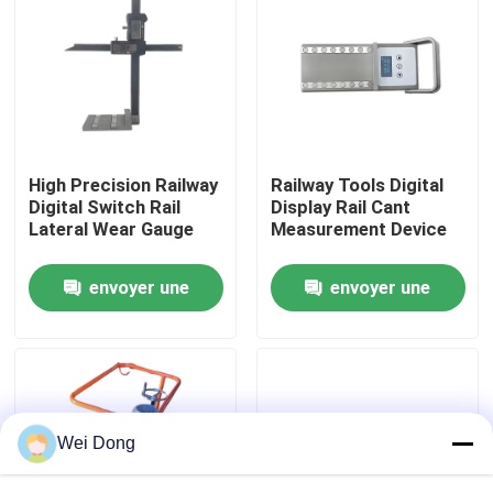
visite de l'usine
Contrôle de la qualité
High Precision Railway
Railway Tools Digital
Nous contacter
Digital Switch Rail
Display Rail Cant
Lateral Wear Gauge
Measurement Device
Nouvelles
envoyer une
envoyer une
demande
demande
Les affaires
Le blog
Wei Dong
Demandez un devis