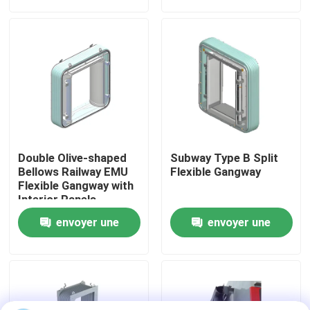
demande
demande
visite de l'usine
Contrôle de la qualité
Nous contacter
Double Olive-shaped
Subway Type B Split
Nouvelles
Bellows Railway EMU
Flexible Gangway
Flexible Gangway with
Interior Panels
Les affaires
envoyer une
envoyer une
demande
demande
Le blog
Demandez un devis