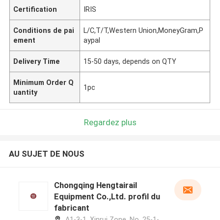
Certification
IRIS
Conditions de pai
L/C,T/T,Western Union,MoneyGram,P
ement
aypal
Delivery Time
15-50 days, depends on QTY
Minimum Order Q
1pc
uantity
Regardez plus
AU SUJET DE NOUS
Chongqing Hengtairail
Equipment Co.,Ltd. profil du
fabricant
A1-3-1, Xinrui Zone, No. 25-1-