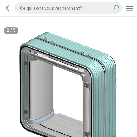
2
/
5