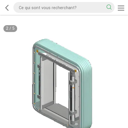
2
/
5