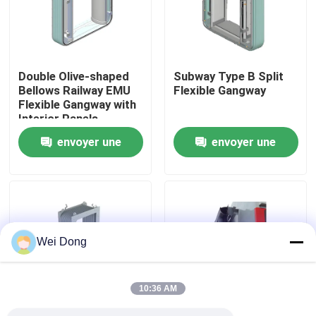
visite de l'usine
Double Olive-shaped
Subway Type B Split
Contrôle de la qualité
Bellows Railway EMU
Flexible Gangway
Flexible Gangway with
Interior Panels
Nous contacter
envoyer une
envoyer une
demande
demande
Nouvelles
Les affaires
Wei Dong
Le blog
10:36 AM
Demandez un devis