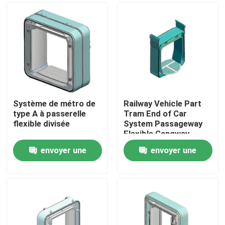
Système de métro de
Railway Vehicle Part
type A à passerelle
Tram End of Car
flexible divisée
System Passageway
Flexible Gangway
envoyer une
envoyer une
À la maison
demande
demande
Produits
À propos de nous