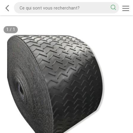
1
/
1