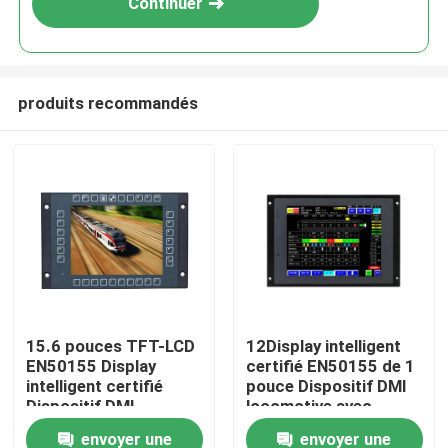
Continuer
produits recommandés
À la maison
15.6 pouces TFT-LCD
12Display intelligent
EN50155 Display
certifié EN50155 de 1
Produits
intelligent certifié
pouce Dispositif DMI
Dispositif DMI
locomotive avec
locomotive avec
processeur ARM
envoyer une
envoyer une
À propos de nous
processeur
Cortex-A53 + M4