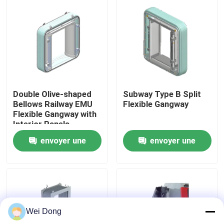
visite de l'usine
Contrôle de la qualité
Nous contacter
Double Olive-shaped
Subway Type B Split
Bellows Railway EMU
Flexible Gangway
Flexible Gangway with
Nouvelles
Interior Panels
envoyer une
envoyer une
Les affaires
demande
demande
Le blog
Wei Dong
Demandez un devis