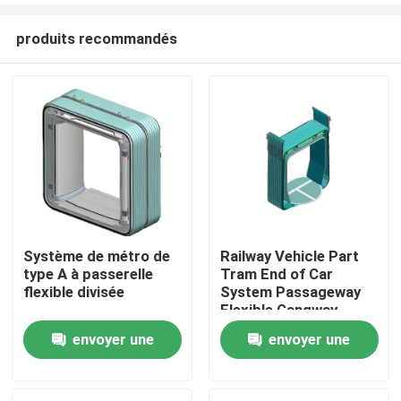
produits recommandés
Système de métro de
Railway Vehicle Part
type A à passerelle
Tram End of Car
À la maison
flexible divisée
System Passageway
Flexible Gangway
envoyer une
envoyer une
Produits
demande
demande
À propos de nous